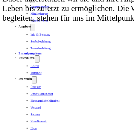
Leben bis zuletzt zu ermöglichen. Di
Veranstaltungen
Mitgliederpost
begleiten, stehen für uns im Mittelpun
Wissenswertes
Angebote
Info & Beratung
Sterbebegleitung
Trauerbegleitung
Ermutigungskurs
Unterstützen
Beitritt
Mitarbeit
Der Verein
Über uns
Unser Hospizleben
Ehrenamtliche Mitarbeit
Vorstand
Satzung
Koordinatorin
Flyer